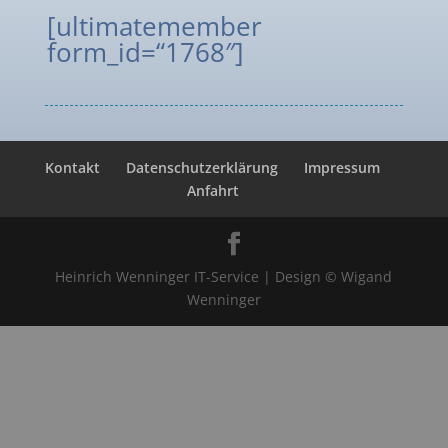
[ultimatemember
form_id=“1768″]
Kontakt
Datenschutzerklärung
Impressum
Anfahrt
Heinrich Wenninger IT-Service | Design © Wigand
Wenninger